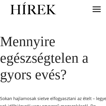
Mennyire
egészségtelen a
gyors evés?
Sokan hajlamosak sietve elfogyasztani az ételt – legy
szó időhiányról vagy egyszerű megszokásról. De