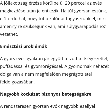
A jóllakottság érzése körülbelül 20 perccel az evés
megkezdése után jelentkezik. Ha túl gyorsan eszünk,
előfordulhat, hogy több kalóriát fogyasztunk el, mint
amennyire szükségünk van, ami súlygyarapodáshoz
vezethet.
Emésztési problémák
A gyors evés gyakran jár együtt túlzott teltségérzettel,
puffadással és gyomorégéssel. A gyomornak neheze
dolga van a nem megfelelően megrágott étel
feldolgozásában.
Nagyobb kockázat bizonyos betegségekre
A rendszeresen gyorsan evők nagyobb eséllyel