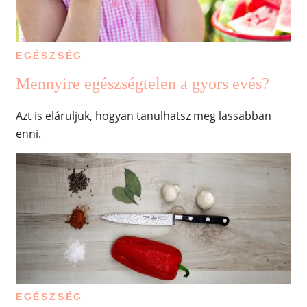
EGÉSZSÉG
Mennyire egészségtelen a gyors evés?
Azt is eláruljuk, hogyan tanulhatsz meg lassabban
enni.
EGÉSZSÉG