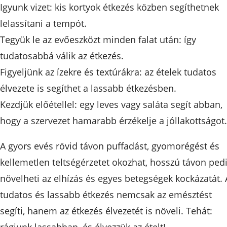
Igyunk vizet: kis kortyok étkezés közben segíthetnek
lelassítani a tempót.
Tegyük le az evőeszközt minden falat után: így
tudatosabbá válik az étkezés.
Figyeljünk az ízekre és textúrákra: az ételek tudatos
élvezete is segíthet a lassabb étkezésben.
Kezdjük előétellel: egy leves vagy saláta segít abban,
hogy a szervezet hamarabb érzékelje a jóllakottságot.
A gyors evés rövid távon puffadást, gyomorégést és
kellemetlen teltségérzetet okozhat, hosszú távon ped
növelheti az elhízás és egyes betegségek kockázatát. 
tudatos és lassabb étkezés nemcsak az emésztést
segíti, hanem az étkezés élvezetét is növeli. Tehát:
rágjunk lassabban, és élvezzük az ételt!