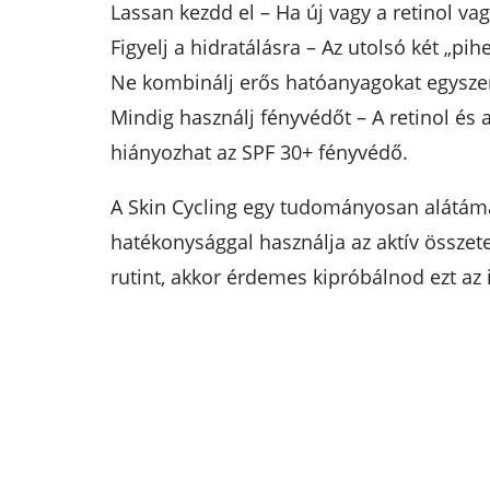
Lassan kezdd el – Ha új vagy a retinol v
Figyelj a hidratálásra – Az utolsó két „
Ne kombinálj erős hatóanyagokat egyszer
Mindig használj fényvédőt – A retinol és
hiányozhat az SPF 30+ fényvédő.
A Skin Cycling egy tudományosan alátámas
hatékonysággal használja az aktív összet
rutint, akkor érdemes kipróbálnod ezt az 