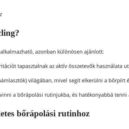
z
cling?
 alkalmazható, azonban különösen ajánlott:
itációt tapasztalnak az aktív összetevők használata ut
ámlasztók) világában, mivel segít elkerülni a bőrpírt 
vinni a bőrápolási rutinjukba, és hatékonyabbá tenni 
letes bőrápolási rutinhoz