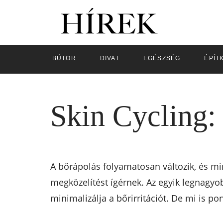
BÚTOR
DIVAT
EGÉSZSÉG
ÉPÍT
Skin Cycling: 
A bőrápolás folyamatosan változik, és m
megközelítést ígérnek. Az egyik legnagyo
minimalizálja a bőrirritációt. De mi is p