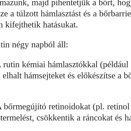
mazunk, majd pihentetjük a bőrt, hog
e a túlzott hámlasztást és a bőrbarrie
 kifejthetik hatásukat.
tin négy napból áll:
rutin kémiai hámlasztókkal (például gl
 elhalt hámsejteket és előkészítse a 
 bőrmegújító retinoidokat (pl. retinol
termelést, csökkentik a ráncokat és h