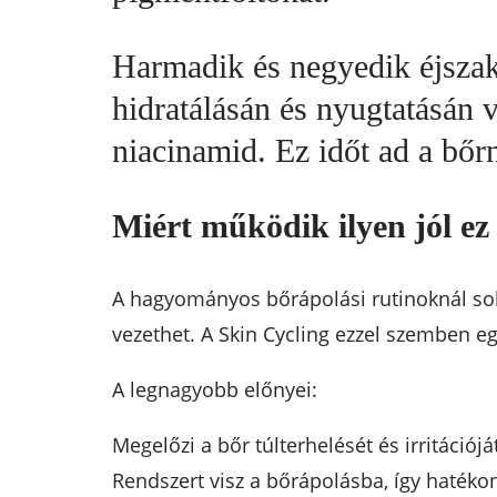
Harmadik és negyedik éjszak
hidratálásán és nyugtatásán 
niacinamid. Ez időt ad a bőrn
Miért működik ilyen jól ez
A hagyományos bőrápolási rutinoknál soka
vezethet. A Skin Cycling ezzel szemben egy
A legnagyobb előnyei:
Megelőzi a bőr túlterhelését és irritációjá
Rendszert visz a bőrápolásba, így hatéko