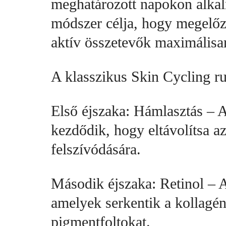
meghatározott napokon alkal
módszer célja, hogy megelőzz
aktív összetevők maximálisan
A klasszikus Skin Cycling ru
Első éjszaka: Hámlasztás – A 
kezdődik, hogy eltávolítsa az
felszívódására.
Második éjszaka: Retinol – A
amelyek serkentik a kollagén
pigmentfoltokat.