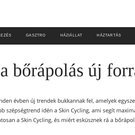
KEZÉS
GASZTRO
HÁZIÁLLAT
HÁZTARTÁS
a bőrápolás új for
inden évben új trendek bukkannak fel, amelyek egys
bb szépségtrend idén a Skin Cycling, ami segít maxim
ontosan a Skin Cycling, és miért esküsznek rá a bőrápol