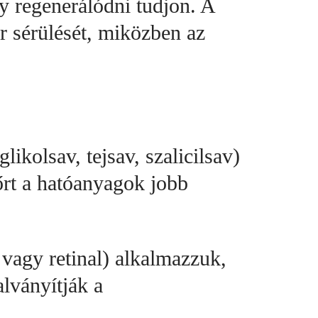
y regenerálódni tudjon. A
r sérülését, miközben az
ikolsav, tejsav, szalicilsav)
bőrt a hatóanyagok jobb
 vagy retinal) alkalmazzuk,
alványítják a