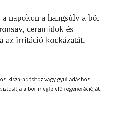
n a napokon a hangsúly a bőr
uronsav, ceramidok és
 az irritáció kockázatát.
hoz, kiszáradáshoz vagy gyulladáshoz
biztosítja a bőr megfelelő regenerációját.