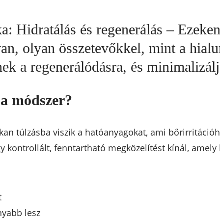
a: Hidratálás és regenerálás – Ezeke
van, olyan összetevőkkel, mint a hial
ek a regenerálódásra, és minimalizálja
 a módszer?
n túlzásba viszik a hatóanyagokat, ami bőrirritáció
 kontrollált, fenntartható megközelítést kínál, amely 
t
nyabb lesz