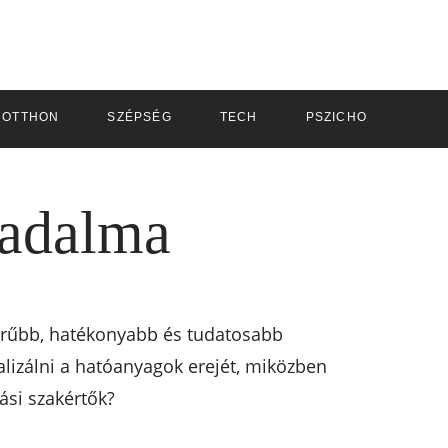
OTTHON
SZÉPSÉG
TECH
PSZICHOLÓGUS
radalma
zerűbb, hatékonyabb és tudatosabb
alizálni a hatóanyagok erejét, miközben
ási szakértők?